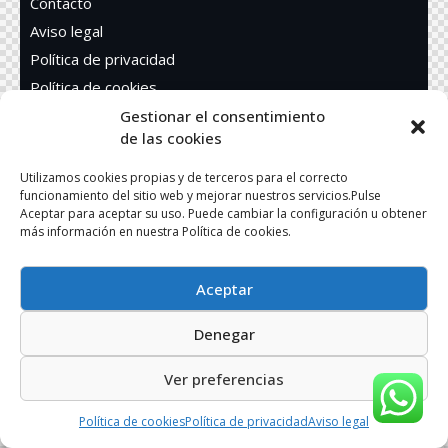
Contacto
Aviso legal
Política de privacidad
Política de cookies
Accesibilidad
Gestionar el consentimiento
de las cookies
Síguenos en Redes sociales
Utilizamos cookies propias y de terceros para el correcto
funcionamiento del sitio web y mejorar nuestros servicios.Pulse
Aceptar para aceptar su uso. Puede cambiar la configuración u obtener
más información en nuestra Política de cookies.
Codisur S.L. © 2023. Todos los derechos reservados.
Aceptar
Diseño:
NUBEADO
Denegar
Ver preferencias
Política de cookies
Política de privacidad
Aviso legal