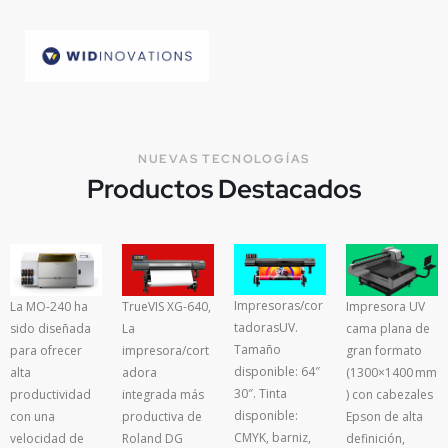
NUEVAS TECNOLOGÍAS
Productos Destacados
Impresoras/cor
TrueVIS XG-640,
Impresora UV
La MO-240 ha
tadorasUV.
La
cama plana de
sido diseñada
Tamaño
impresora/cort
gran formato
para ofrecer
disponible: 64″
adora
(1300×1400 mm
alta
30″. Tinta
integrada más
) con cabezales
productividad
disponible:
productiva de
Epson de alta
con una
CMYK, barniz,
Roland DG
definición,
velocidad de