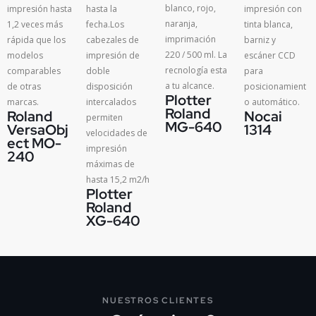
blanco, rojo,
hasta la
impresión con
impresión hasta
naranja,
fecha.Los
tinta blanca,
1,2 veces más
imprimación
cabezales de
barniz y
rápida que los
220 / 500 ml. La
impresión de
escáner CCD
modelos
recnología esta
doble
para
comparables
a tu alcance.
disposición
posicionamient
de otras
Plotter
intercalados
o automático.
marcas.
Roland
Nocai
Roland
permiten
MG-640
1314
VersaObj
velocidades de
ect MO-
impresión
240
máximas de
hasta 15,2 m2/h
Plotter
Roland
XG-640
NUESTROS CLIENTES