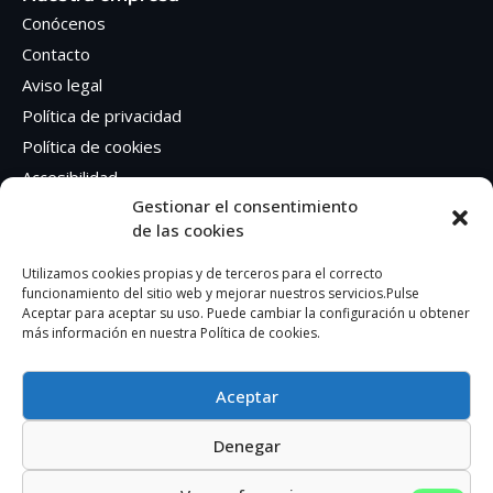
Conócenos
Contacto
Aviso legal
Política de privacidad
Política de cookies
Accesibilidad
Gestionar el consentimiento
de las cookies
Síguenos en Redes sociales
Facebook
Utilizamos cookies propias y de terceros para el correcto
funcionamiento del sitio web y mejorar nuestros servicios.Pulse
Instagram
Aceptar para aceptar su uso. Puede cambiar la configuración u obtener
más información en nuestra Política de cookies.
Aceptar
Denegar
AUTOEDICION GRAFICA SA – CIF: A41362401