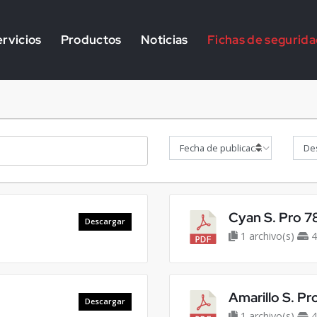
rvicios
Productos
Noticias
Fichas de segurid
Cyan S. Pro 7
Descargar
1 archivo(s)
4
Amarillo S. Pr
Descargar
1 archivo(s)
4