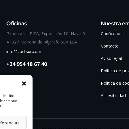
Oficinas
Nuestra e
P.Industrial PISA, Exposición 10, Nave 5.
Conócenos
41927 Mairena del Aljarafe SEVILLA
Contacto
info@codisur.com
Aviso legal
+34 954 18 67 40
Política de pr
Política de co
Accesibilidad
del sitio
ede cambiar
s.
eferencias