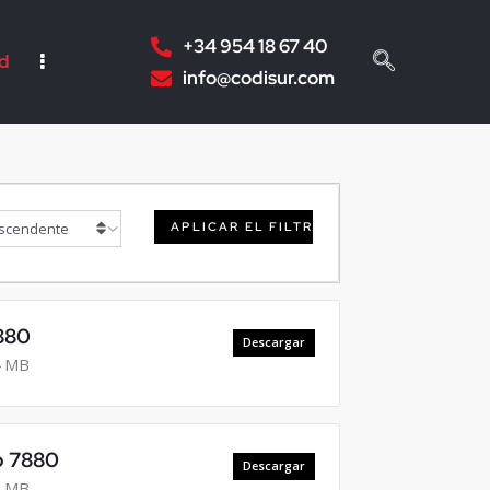
+34 954 18 67 40
ad
info@codisur.com
APLICAR EL FILTRO
880
Descargar
 MB
o 7880
Descargar
 MB