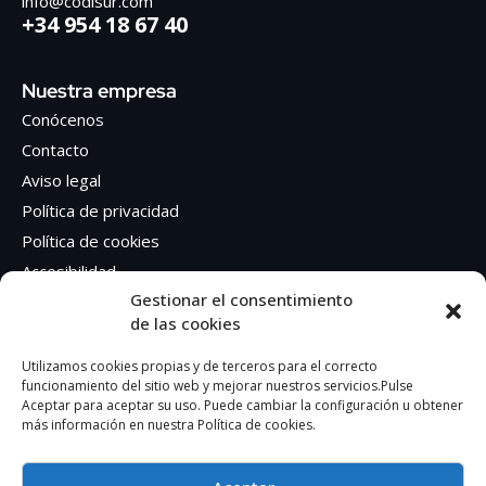
info@codisur.com
+34 954 18 67 40
Nuestra empresa
Conócenos
Contacto
Aviso legal
Política de privacidad
Política de cookies
Accesibilidad
Gestionar el consentimiento
de las cookies
Síguenos en Redes sociales
Facebook
Utilizamos cookies propias y de terceros para el correcto
funcionamiento del sitio web y mejorar nuestros servicios.Pulse
Instagram
Aceptar para aceptar su uso. Puede cambiar la configuración u obtener
más información en nuestra Política de cookies.