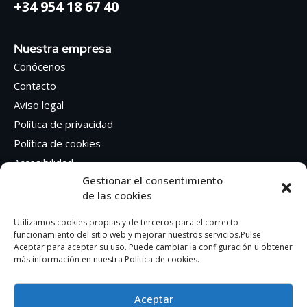
+34 954 18 67 40
Nuestra empresa
Conócenos
Contacto
Aviso legal
Política de privacidad
Política de cookies
Accesibilidad
Gestionar el consentimiento
de las cookies
Síguenos en Redes sociales
Facebook
Utilizamos cookies propias y de terceros para el correcto
funcionamiento del sitio web y mejorar nuestros servicios.Pulse
Instagram
Aceptar para aceptar su uso. Puede cambiar la configuración u obtener
más información en nuestra Política de cookies.
Aceptar