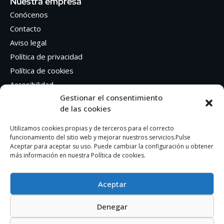
Nuestra empresa
Conócenos
Contacto
Aviso legal
Política de privacidad
Política de cookies
Accesibilidad
Gestionar el consentimiento
de las cookies
Síguenos en Redes sociales
Facebook
Utilizamos cookies propias y de terceros para el correcto
funcionamiento del sitio web y mejorar nuestros servicios.Pulse
Instagram
Aceptar para aceptar su uso. Puede cambiar la configuración u obtener
más información en nuestra Política de cookies.
Aceptar
Denegar
AUTOEDICION GRAFICA SA – CIF: A41362401