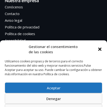
Nuestra empresa
Conócenos
Contacto
Aviso legal
Política de privacidad
Política de cookies
Accesibilidad
Gestionar el consentimiento
de las cookies
Síguenos en Redes sociales
Facebook
Utilizamos cookies propias y de terceros para el correcto
funcionamiento del sitio web y mejorar nuestros servicios.Pulse
Instagram
Aceptar para aceptar su uso. Puede cambiar la configuración u obtener
más información en nuestra Política de cookies.
Aceptar
Denegar
AUTOEDICION GRAFICA SA – CIF: A41362401