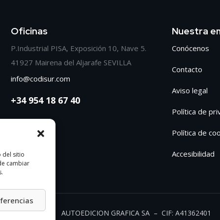
Oficinas
Nuestra e
P.Industrial PISA, Exposición 10, Nave 5.
Conócenos
41927 Mairena del Aljarafe SEVILLA
Contacto
info@codisur.com
Aviso legal
+34 954 18 67 40
Política de pr
Política de co
Accesibilidad
del sitio
ede cambiar
s.
eferencias
AUTOEDICION GRAFICA SA – CIF: A41362401