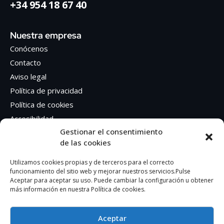
+34 954 18 67 40
Nuestra empresa
Conócenos
Contacto
Aviso legal
Política de privacidad
Política de cookies
Accesibilidad
Gestionar el consentimiento
de las cookies
Síguenos en Redes sociales
Facebook
Utilizamos cookies propias y de terceros para el correcto
funcionamiento del sitio web y mejorar nuestros servicios.Pulse
Instagram
Aceptar para aceptar su uso. Puede cambiar la configuración u obtener
más información en nuestra Política de cookies.
Aceptar