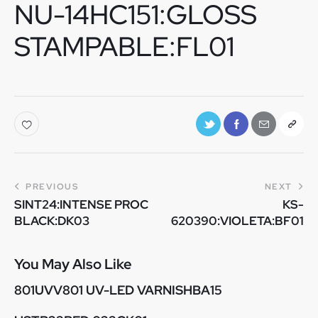
NU-14HC151:GLOSS
STAMPABLE:FL01
PREVIOUS
NEXT
SINT24:INTENSE PROC
KS-
BLACK:DK03
620390:VIOLETA:BF01
You May Also Like
801UVV801 UV-LED VARNISHBA15