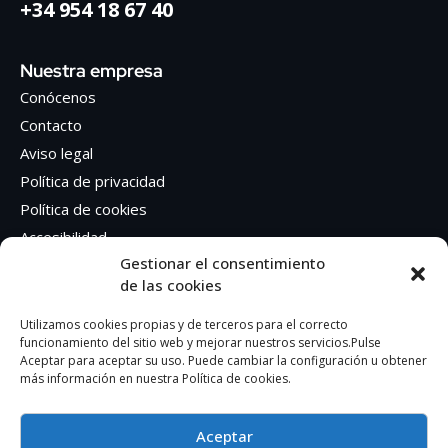
+34 954 18 67 40
Nuestra empresa
Conócenos
Contacto
Aviso legal
Política de privacidad
Política de cookies
Accesibilidad
Gestionar el consentimiento
de las cookies
Síguenos en Redes sociales
Facebook
Utilizamos cookies propias y de terceros para el correcto
funcionamiento del sitio web y mejorar nuestros servicios.Pulse
Instagram
Aceptar para aceptar su uso. Puede cambiar la configuración u obtener
más información en nuestra Política de cookies.
Aceptar