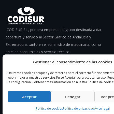
CODISUR S.L, primera empresa del grupo destinada a dar
cobertura y servicio al Sector Gráfico de Andalucía y
Extremadura, tanto en el suministro de maquinaria, como
en el de consumibles y servicio técnico.
Gestionar el consentimiento de las cookies
Utilizamos cookies propias y de terceros para el correcto funcionamiento 
web y mejorar nuestros servicios.Pulse Aceptar para aceptar su uso. Pu
la configuración u obtener más información en nuestra Política de cookie
Aceptar
Denegar
Ver pr
Política de cookies
Política de privacidad
Aviso legal