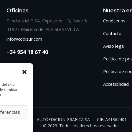
Oficinas
Nuestra e
P.Industrial PISA, Exposición 10, Nave 5.
Conócenos
41927 Mairena del Aljarafe SEVILLA
Contacto
info@codisur.com
Aviso legal
+34 954 18 67 40
Política de pr
Política de co
Accesibilidad
del sitio
ede cambiar
s.
eferencias
AUTOEDICION GRAFICA SA – CIF: A41362401
© 2023. Todos los derechos reservados.