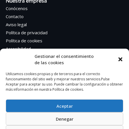
Nuestra empresa
Conócenos
Contacto
Aviso legal
Política de privacidad
Política de cookies
Accesibilidad
Gestionar el consentimiento
de las cookies
Síguenos en Redes sociales
Facebook
Utilizamos cookies propias y de terceros para el correcto
funcionamiento del sitio web y mejorar nuestros servicios.Pulse
Instagram
Aceptar para aceptar su uso. Puede cambiar la configuración u obtener
más información en nuestra Política de cookies.
Aceptar
Denegar
AUTOEDICION GRAFICA SA – CIF: A41362401