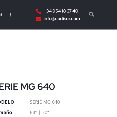
+34 954 18 67 40
ad
info@codisur.com
ERIE MG 640
DELO
SERIE MG 640
maño
64" | 30"