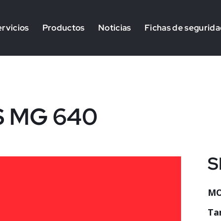
rvicios
Productos
Noticias
Fichas de segurid
S MG 640
S
MO
Ta