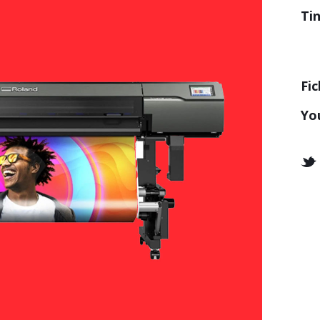
Ti
Fic
Yo