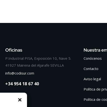
Oficinas
Nuestra e
P.Industrial PISA, Exposición 10, Nave 5.
Conócenos
41927 Mairena del Aljarafe SEVILLA
Contacto
info@codisur.com
Aviso legal
+34 954 18 67 40
Política de pr
Política de co