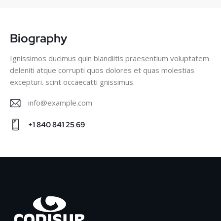
Biography
Ignissimos ducimus quin blandiitis praesentium voluptatem
deleniti atque corrupti quos dolores et quas molestias
excepturi. scint occaecatti gnissimus.
info@example.com
E-
+1 840 841 25 69
m
Ph
ail
on
:
e: