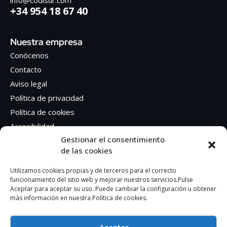
info@codisur.com
+34 954 18 67 40
Nuestra empresa
Conócenos
Contacto
Aviso legal
Política de privacidad
Política de cookies
Accesibilidad
Gestionar el consentimiento
de las cookies
Síguenos en Redes sociales
Facebook
Utilizamos cookies propias y de terceros para el correcto
funcionamiento del sitio web y mejorar nuestros servicios.Pulse
Instagram
Aceptar para aceptar su uso. Puede cambiar la configuración u obtener
más información en nuestra Política de cookies.
Aceptar