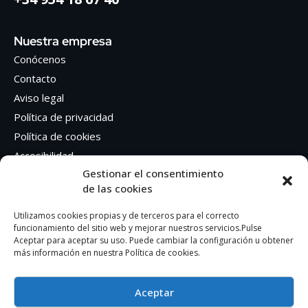
Nuestra empresa
Conócenos
Contacto
Aviso legal
Política de privacidad
Política de cookies
Accesibilidad
Gestionar el consentimiento
de las cookies
Síguenos en Redes sociales
Facebook
Utilizamos cookies propias y de terceros para el correcto
funcionamiento del sitio web y mejorar nuestros servicios.Pulse
Instagram
Aceptar para aceptar su uso. Puede cambiar la configuración u obtener
más información en nuestra Política de cookies.
Aceptar