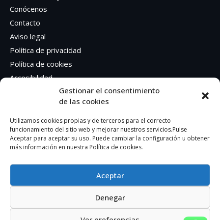
Conócenos
Contacto
Aviso legal
Política de privacidad
Política de cookies
Accesibilidad
Gestionar el consentimiento
de las cookies
Síguenos en Redes sociales
Facebook
Utilizamos cookies propias y de terceros para el correcto
funcionamiento del sitio web y mejorar nuestros servicios.Pulse
Instagram
Aceptar para aceptar su uso. Puede cambiar la configuración u obtener
más información en nuestra Política de cookies.
Aceptar
Denegar
AUTOEDICION GRAFICA SA – CIF: A41362401
Ver preferencias
© 2023. Todos los derechos reservados.