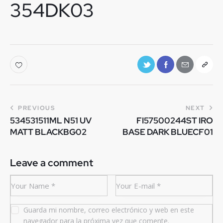
354DK03
PREVIOUS
NEXT
534531511ML N51 UV
FI57500244ST IRO
MATT BLACKBG02
BASE DARK BLUECF01
Leave a comment
Guarda mi nombre, correo electrónico y web en este
navegador para la próxima vez que comente.