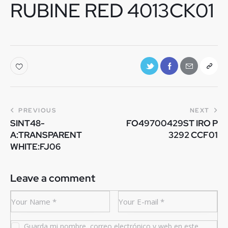
RUBINE RED 4013CK01
PREVIOUS
NEXT
SINT48-
FO49700429ST IRO P
A:TRANSPARENT
3292 CCF01
WHITE:FJ06
Leave a comment
Guarda mi nombre, correo electrónico y web en este