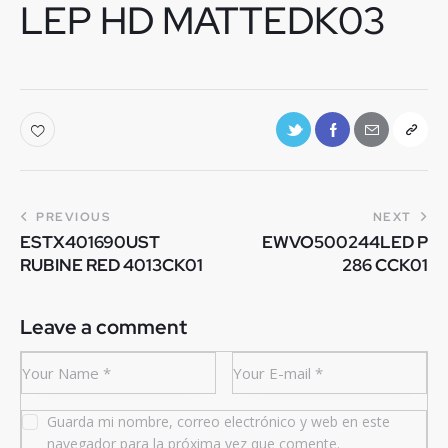
LEP HD MATTEDK03
PREVIOUS
NEXT
ESTX401690UST
EWVO500244LED P
RUBINE RED 4013CK01
286 CCK01
Leave a comment
Guarda mi nombre, correo electrónico y web en este
navegador para la próxima vez que comente.