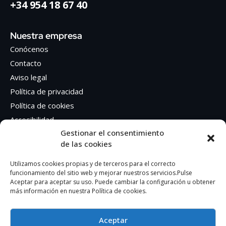
+34 954 18 67 40
Nuestra empresa
Conócenos
Contacto
Aviso legal
Política de privacidad
Política de cookies
Accesibilidad
Gestionar el consentimiento
de las cookies
Síguenos en Redes sociales
Facebook
Utilizamos cookies propias y de terceros para el correcto
funcionamiento del sitio web y mejorar nuestros servicios.Pulse
Instagram
Aceptar para aceptar su uso. Puede cambiar la configuración u obtener
más información en nuestra Política de cookies.
Aceptar