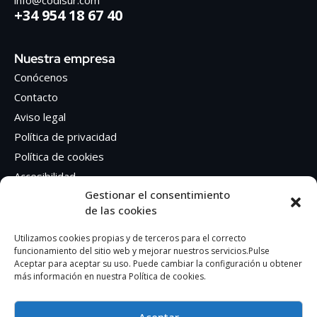
info@codisur.com
+34 954 18 67 40
Nuestra empresa
Conócenos
Contacto
Aviso legal
Política de privacidad
Política de cookies
Accesibilidad
Gestionar el consentimiento
de las cookies
Síguenos en Redes sociales
Facebook
Utilizamos cookies propias y de terceros para el correcto
funcionamiento del sitio web y mejorar nuestros servicios.Pulse
Instagram
Aceptar para aceptar su uso. Puede cambiar la configuración u obtener
más información en nuestra Política de cookies.
Aceptar