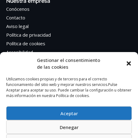
Nuestra empresa
Conócenos
Contacto
Aviso legal
Política de privacidad
Política de cookies
Accesibilidad
Gestionar el consentimiento
de las cookies
Síguenos en Redes sociales
Facebook
Utilizamos cookies propias y de terceros para el correcto
funcionamiento del sitio web y mejorar nuestros servicios.Pulse
Instagram
Aceptar para aceptar su uso. Puede cambiar la configuración u obtener
más información en nuestra Política de cookies.
Aceptar
Denegar
AUTOEDICION GRAFICA SA – CIF: A41362401