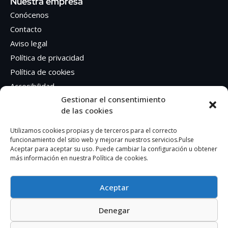
Nuestra empresa
Conócenos
Contacto
Aviso legal
Política de privacidad
Política de cookies
Accesibilidad
Gestionar el consentimiento
de las cookies
Síguenos en Redes sociales
Facebook
Utilizamos cookies propias y de terceros para el correcto
funcionamiento del sitio web y mejorar nuestros servicios.Pulse
Instagram
Aceptar para aceptar su uso. Puede cambiar la configuración u obtener
más información en nuestra Política de cookies.
Aceptar
Denegar
AUTOEDICION GRAFICA SA – CIF: A41362401