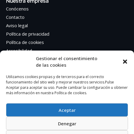
Nuestra empresa
Conócenos
Contacto
Aviso legal
Política de privacidad
Política de cookies
Accesibilidad
Gestionar el consentimiento
de las cookies
Síguenos en Redes sociales
Facebook
Utilizamos cookies propias y de terceros para el correcto
funcionamiento del sitio web y mejorar nuestros servicios.Pulse
Instagram
Aceptar para aceptar su uso. Puede cambiar la configuración u obtener
más información en nuestra Política de cookies.
Aceptar
Denegar
AUTOEDICION GRAFICA SA – CIF: A41362401