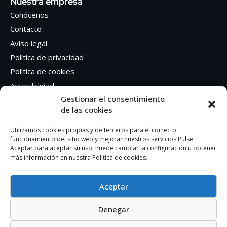
Nuestra empresa
Conócenos
Contacto
Aviso legal
Política de privacidad
Política de cookies
Accesibilidad
Gestionar el consentimiento
de las cookies
Síguenos en Redes sociales
Facebook
Utilizamos cookies propias y de terceros para el correcto
funcionamiento del sitio web y mejorar nuestros servicios.Pulse
Instagram
Aceptar para aceptar su uso. Puede cambiar la configuración u obtener
más información en nuestra Política de cookies.
Aceptar
Denegar
AUTOEDICION GRAFICA SA – CIF: A41362401