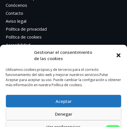
Conócenos
Contacto
Aviso legal
Política de privacidad
Política de cookies
Accesibilidad
Gestionar el consentimiento
de las cookies
Síguenos en Redes sociales
Facebook
Utilizamos cookies propias y de terceros para el correcto
funcionamiento del sitio web y mejorar nuestros servicios.Pulse
Instagram
Aceptar para aceptar su uso. Puede cambiar la configuración u obtener
más información en nuestra Política de cookies.
Aceptar
Denegar
AUTOEDICION GRAFICA SA – CIF: A41362401
Ver preferencias
© 2023. Todos los derechos reservados.