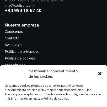
41927 Mairena del Aljarafe SEVILLA
info@codisur.com
+34 954 18 67 40
Nuestra empresa
Conócenos
Contacto
Aviso legal
Política de privacidad
Política de cookies
Accesibilidad
Gestionar el consentimiento
de las cookies
Síguenos en Redes sociales
Facebook
Utilizamos cookies propias y de terceros para el correcto
funcionamiento del sitio web y mejorar nuestros servicios.Pulse
Instagram
Aceptar para aceptar su uso. Puede cambiar la configuración u obtener
más información en nuestra Política de cookies.