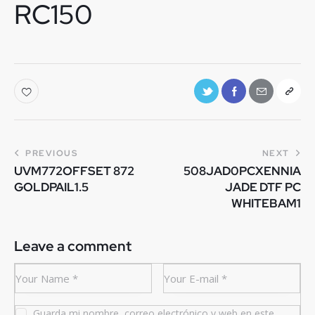
RC150
PREVIOUS
NEXT
UVM772OFFSET 872
508JAD0PCXENNIA
GOLDPAIL1.5
JADE DTF PC
WHITEBAM1
Leave a comment
Guarda mi nombre, correo electrónico y web en este