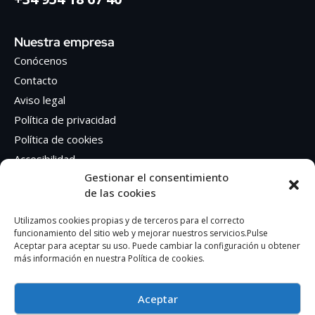
Nuestra empresa
Conócenos
Contacto
Aviso legal
Política de privacidad
Política de cookies
Accesibilidad
Gestionar el consentimiento
de las cookies
Síguenos en Redes sociales
Facebook
Utilizamos cookies propias y de terceros para el correcto
funcionamiento del sitio web y mejorar nuestros servicios.Pulse
Instagram
Aceptar para aceptar su uso. Puede cambiar la configuración u obtener
más información en nuestra Política de cookies.
Aceptar