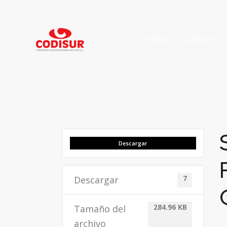
Inicio
Codisur
Descargar
Descargar
7
Tamaño del
284.96 KB
archivo