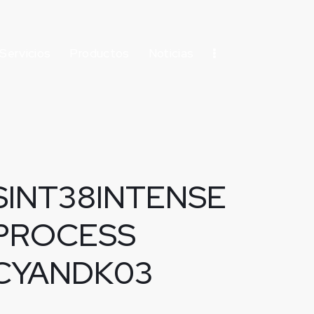
Servicios
Productos
Noticias
SINT38INTENSE
PROCESS
CYANDK03