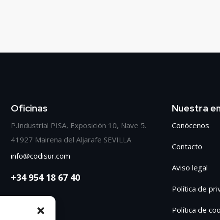
Oficinas
Nuestra e
P.Industrial PISA, Exposición 10, Nave 5.
Conócenos
41927 Mairena del Aljarafe SEVILLA
Contacto
info@codisur.com
Aviso legal
+34 954 18 67 40
Política de pr
Política de co