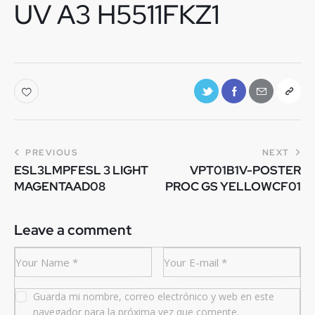
UV A3 H5511FKZ1
PREVIOUS
NEXT
ESL3LMPFESL 3 LIGHT
VPT01B1V-POSTER
MAGENTAAD08
PROC GS YELLOWCF01
Leave a comment
Guarda mi nombre, correo electrónico y web en este
navegador para la próxima vez que comente.