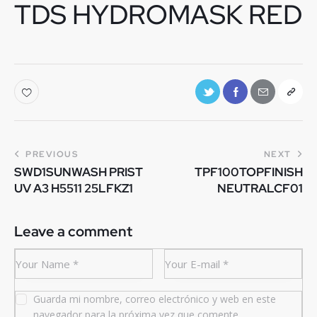
TDS HYDROMASK RED
PREVIOUS
NEXT
SWD1SUNWASH PRIST
TPF100TOPFINISH
UV A3 H5511 25LFKZ1
NEUTRALCF01
Leave a comment
Guarda mi nombre, correo electrónico y web en este
navegador para la próxima vez que comente.