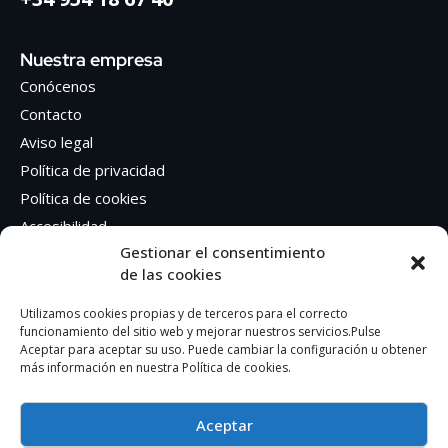
Nuestra empresa
Conócenos
Contacto
Aviso legal
Política de privacidad
Política de cookies
Accesibilidad
Gestionar el consentimiento
de las cookies
Síguenos en Redes sociales
Facebook
Utilizamos cookies propias y de terceros para el correcto
funcionamiento del sitio web y mejorar nuestros servicios.Pulse
Instagram
Aceptar para aceptar su uso. Puede cambiar la configuración u obtener
más información en nuestra Política de cookies.
Aceptar