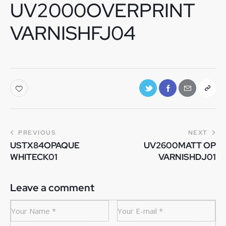
UV2000OVERPRINT
VARNISHFJ04
PREVIOUS
NEXT
USTX84OPAQUE
UV2600MATT OP
WHITECK01
VARNISHDJ01
Leave a comment