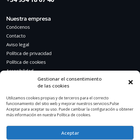
Nuestra empresa
Conócenos
Contacto
Aviso legal
Política de privacidad
Política de cookies
Accesibilidad
Gestionar el consentimiento
de las cookies
Síguenos en Redes sociales
Facebook
Utilizamos cookies propias y de terceros para el correcto
funcionamiento del sitio web y mejorar nuestros servicios.Pulse
Instagram
Aceptar para aceptar su uso. Puede cambiar la configuración u obtener
más información en nuestra Política de cookies.
Aceptar