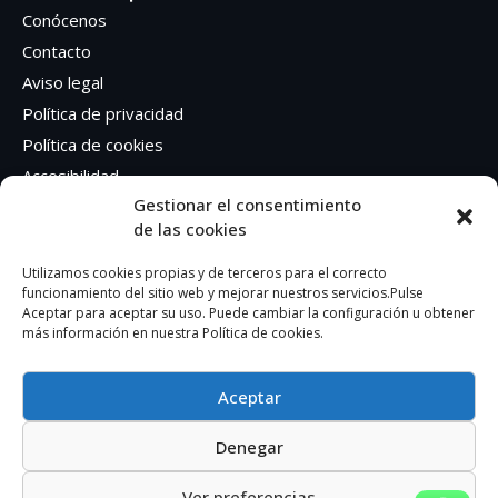
Conócenos
Contacto
Aviso legal
Política de privacidad
Política de cookies
Accesibilidad
Gestionar el consentimiento
de las cookies
Síguenos en Redes sociales
Facebook
Utilizamos cookies propias y de terceros para el correcto
funcionamiento del sitio web y mejorar nuestros servicios.Pulse
Instagram
Aceptar para aceptar su uso. Puede cambiar la configuración u obtener
más información en nuestra Política de cookies.
Aceptar
Denegar
AUTOEDICION GRAFICA SA – CIF: A41362401
Ver preferencias
© 2023. Todos los derechos reservados.