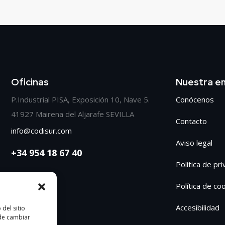
Oficinas
Nuestra e
P.Industrial PISA, Exposición 10, Nave 5.
Conócenos
41927 Mairena del Aljarafe SEVILLA
Contacto
info@codisur.com
Aviso legal
+34 954 18 67 40
Política de pr
Política de co
Accesibilidad
del sitio
ede cambiar