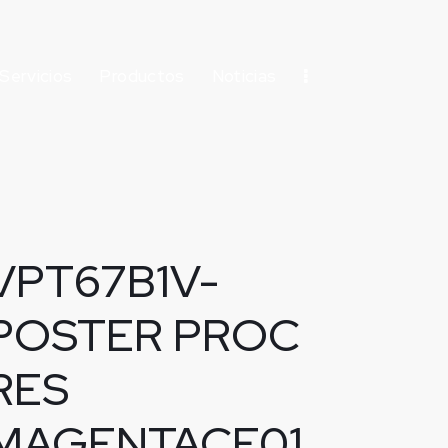
Servicios
Productos
Noticias
VPT67B1V-
POSTER PROC
RES
MAGENTACF01