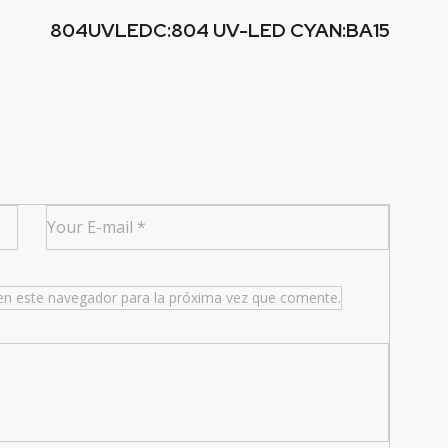
804UVLEDC:804 UV-LED CYAN:BA15
en este navegador para la próxima vez que comente.