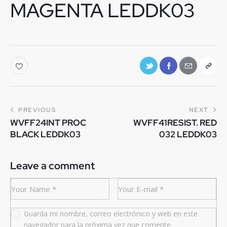
MAGENTA LEDDK03
PREVIOUS
NEXT
WVFF24INT PROC
WVFF41RESIST. RED
BLACK LEDDK03
032 LEDDK03
Leave a comment
Guarda mi nombre, correo electrónico y web en este
navegador para la próxima vez que comente.