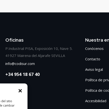
Oficinas
Nuestra e
P.Industrial PISA, Exposición 10, Nave 5.
Conócenos
41927 Mairena del Aljarafe SEVILLA
Contacto
info@codisur.com
Aviso legal
+34 954 18 67 40
Política de pr
Política de co
Accesibilidad
del sitio
ede cambiar