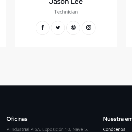
Jason Lee
Technician
Oficinas
Nuestra e
P.Industrial PISA, Exposición 10, Nave 5.
Conócenos