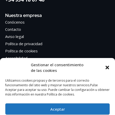
Nuestra empresa
Conócenos
Contacto
Aviso legal
Política de privacidad
Política de cookies
Accesibilidad
Gestionar el consentimiento
de las cookies
Síguenos en Redes sociales
Facebook
Utilizamos cookies propias y de terceros para el correcto
funcionamiento del sitio web y mejorar nuestros servicios.Pulse
Instagram
Aceptar para aceptar su uso. Puede cambiar la configuración u obtener
más información en nuestra Política de cookies.
Aceptar