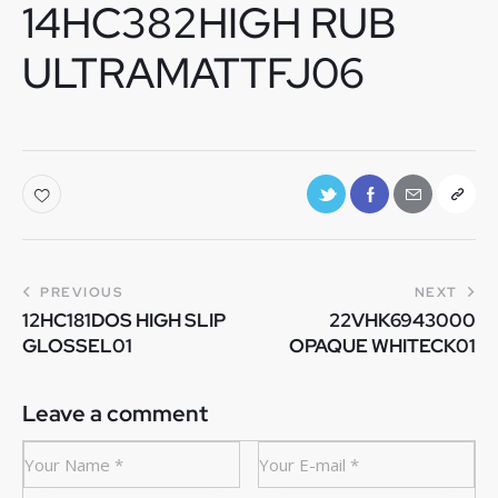
14HC382HIGH RUB
ULTRAMATTFJ06
PREVIOUS
NEXT
12HC181DOS HIGH SLIP
22VHK6943000
GLOSSEL01
OPAQUE WHITECK01
Leave a comment