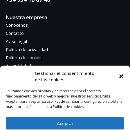
Nuestra empresa
Conócenos
Contacto
Aviso legal
Política de privacidad
Política de cookies
Accesibilidad
Gestionar el consentimiento
de las cookies
Síguenos en Redes sociales
Facebook
Utilizamos cookies propias y de terceros para el correcto
funcionamiento del sitio web y mejorar nuestros servicios.Pulse
Instagram
Aceptar para aceptar su uso. Puede cambiar la configuración u obtener
más información en nuestra Política de cookies.
Aceptar