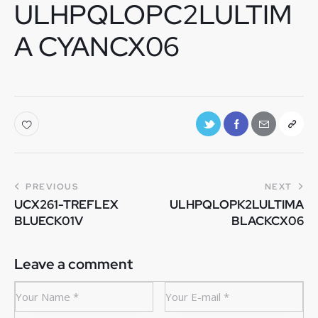
ULHPQLOPC2LULTIM
A CYANCX06
PREVIOUS
NEXT
UCX261-TREFLEX
ULHPQLOPK2LULTIMA
BLUECK01V
BLACKCX06
Leave a comment