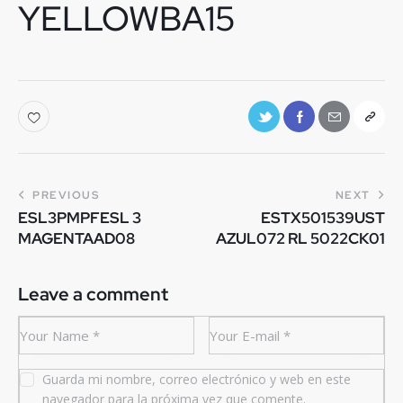
YELLOWBA15
PREVIOUS
NEXT
ESL3PMPFESL 3
ESTX501539UST
MAGENTAAD08
AZUL072 RL 5022CK01
Leave a comment
Guarda mi nombre, correo electrónico y web en este
navegador para la próxima vez que comente.