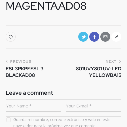
MAGENTAAD08
PREVIOUS
NEXT
ESL3PKPFESL 3
801UVY801 UV-LED
BLACKAD08
YELLOWBA15
Leave a comment
Guarda mi nombre, correo electrónico y web en este
navegador para la próxima vez que comente.