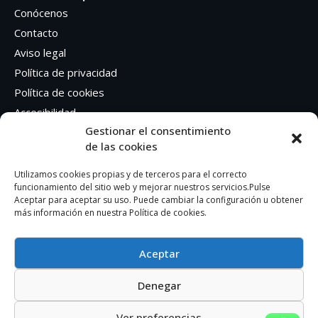
Conócenos
Contacto
Aviso legal
Política de privacidad
Política de cookies
Accesibilidad
Gestionar el consentimiento
de las cookies
Síguenos en Redes sociales
Facebook
Utilizamos cookies propias y de terceros para el correcto
funcionamiento del sitio web y mejorar nuestros servicios.Pulse
Instagram
Aceptar para aceptar su uso. Puede cambiar la configuración u obtener
más información en nuestra Política de cookies.
Aceptar
Denegar
AUTOEDICION GRAFICA SA – CIF: A41362401
Ver preferencias
© 2023. Todos los derechos reservados.