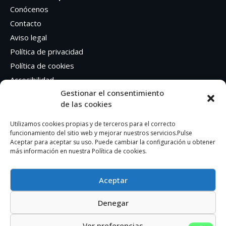
Conócenos
Contacto
Aviso legal
Política de privacidad
Política de cookies
Accesibilidad
Gestionar el consentimiento
de las cookies
Síguenos en Redes sociales
Facebook
Utilizamos cookies propias y de terceros para el correcto
funcionamiento del sitio web y mejorar nuestros servicios.Pulse
Instagram
Aceptar para aceptar su uso. Puede cambiar la configuración u obtener
más información en nuestra Política de cookies.
Aceptar
Denegar
AUTOEDICION GRAFICA SA – CIF: A41362401
Ver preferencias
© 2023. Todos los derechos reservados.