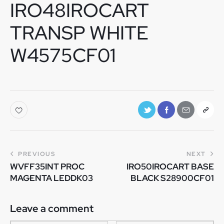
IRO48IROCART
TRANSP WHITE
W4575CF01
PREVIOUS
NEXT
WVFF35INT PROC
IRO50IROCART BASE
MAGENTA LEDDK03
BLACK S28900CF01
Leave a comment