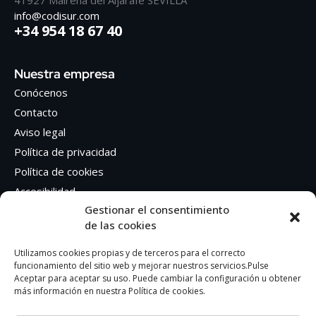
41927 Mairena del Aljarafe SEVILLA
info@codisur.com
+34 954 18 67 40
Nuestra empresa
Conócenos
Contacto
Aviso legal
Política de privacidad
Política de cookies
Accesibilidad
Gestionar el consentimiento
de las cookies
Síguenos en Redes sociales
Facebook
Utilizamos cookies propias y de terceros para el correcto
funcionamiento del sitio web y mejorar nuestros servicios.Pulse
Instagram
Aceptar para aceptar su uso. Puede cambiar la configuración u obtener
más información en nuestra Política de cookies.