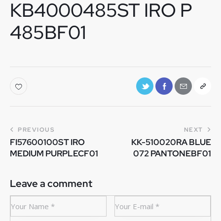
KB4000485ST IRO P
485BF01
PREVIOUS
NEXT
FI57600100ST IRO
KK-510020RA BLUE
MEDIUM PURPLECF01
072 PANTONEBF01
Leave a comment