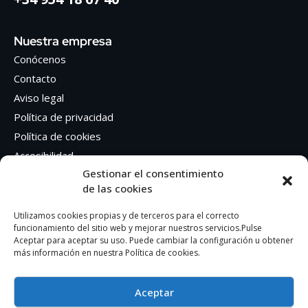
Nuestra empresa
Conócenos
Contacto
Aviso legal
Política de privacidad
Política de cookies
Accesibilidad
Gestionar el consentimiento
de las cookies
Síguenos en Redes sociales
Facebook
Utilizamos cookies propias y de terceros para el correcto
funcionamiento del sitio web y mejorar nuestros servicios.Pulse
Instagram
Aceptar para aceptar su uso. Puede cambiar la configuración u obtener
más información en nuestra Política de cookies.
Aceptar