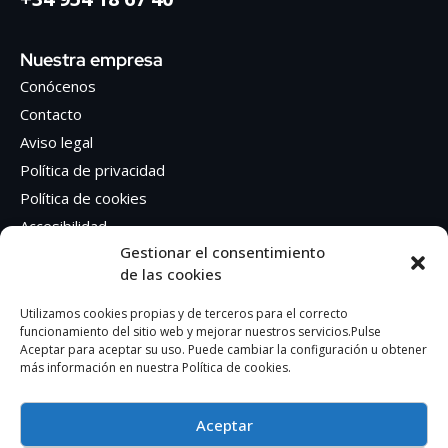
Nuestra empresa
Conócenos
Contacto
Aviso legal
Política de privacidad
Política de cookies
Accesibilidad
Gestionar el consentimiento
de las cookies
Síguenos en Redes sociales
Facebook
Utilizamos cookies propias y de terceros para el correcto
funcionamiento del sitio web y mejorar nuestros servicios.Pulse
Instagram
Aceptar para aceptar su uso. Puede cambiar la configuración u obtener
más información en nuestra Política de cookies.
Aceptar