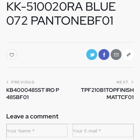
KK-510020RA BLUE
072 PANTONEBF01
PREVIOUS
NEXT
KB4000485ST IRO P
TPF210B1TOPFINISH
485BF01
MATTCF01
Leave a comment