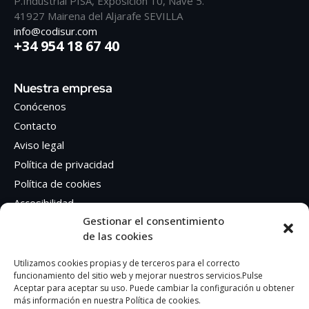
P.Industrial PISA, Exposición 10, Nave 5.
41927 Mairena del Aljarafe SEVILLA
info@codisur.com
+34 954 18 67 40
Nuestra empresa
Conócenos
Contacto
Aviso legal
Política de privacidad
Política de cookies
Accesibilidad
Gestionar el consentimiento
de las cookies
Síguenos en Redes sociales
Facebook
Utilizamos cookies propias y de terceros para el correcto
funcionamiento del sitio web y mejorar nuestros servicios.Pulse
Instagram
Aceptar para aceptar su uso. Puede cambiar la configuración u obtener
más información en nuestra Política de cookies.